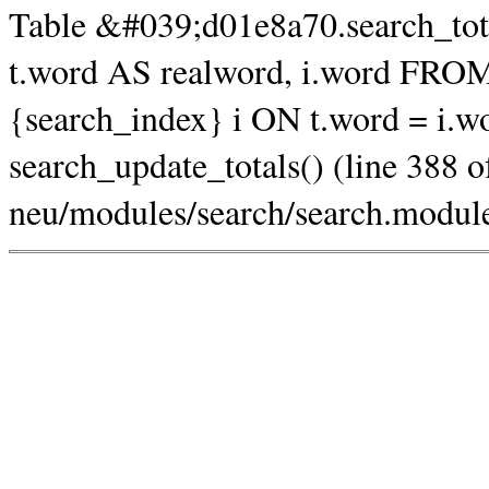
Table &#039;d01e8a70.search_to
t.word AS realword, i.word FROM
{search_index} i ON t.word = i.
search_update_totals() (line 38
neu/modules/search/search.module