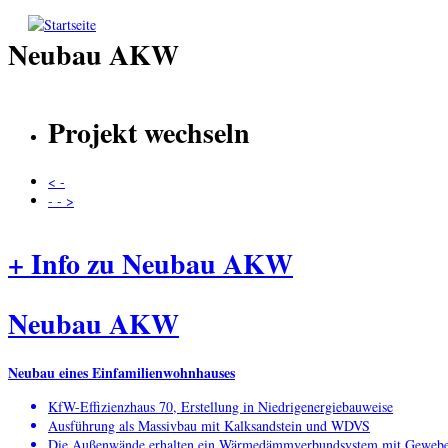
Direkt zum Inhalt
Neubau AKW
Projekt wechseln
< -
- - >
+ Info zu Neubau AKW
Neubau AKW
Neubau eines Einfamilienwohnhauses
KfW-Effizienzhaus 70, Erstellung in Niedrigenergiebauweise
Ausführung als Massivbau mit Kalksandstein und WDVS
Die Außenwände erhalten ein Wärmedämmverbundsystem mit Gewebe