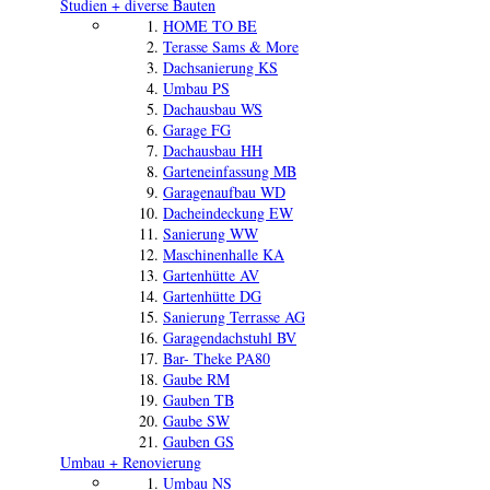
Studien + diverse Bauten
HOME TO BE
Terasse Sams & More
Dachsanierung KS
Umbau PS
Dachausbau WS
Garage FG
Dachausbau HH
Garteneinfassung MB
Garagenaufbau WD
Dacheindeckung EW
Sanierung WW
Maschinenhalle KA
Gartenhütte AV
Gartenhütte DG
Sanierung Terrasse AG
Garagendachstuhl BV
Bar- Theke PA80
Gaube RM
Gauben TB
Gaube SW
Gauben GS
Umbau + Renovierung
Umbau NS