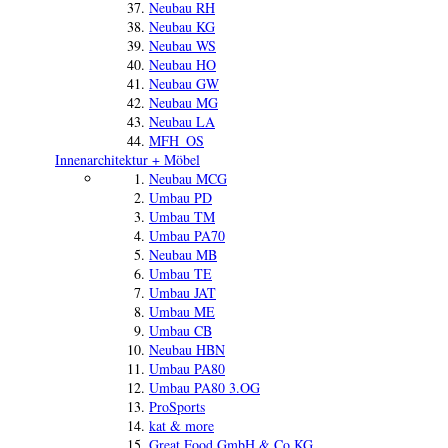
Neubau RH
Neubau KG
Neubau WS
Neubau HO
Neubau GW
Neubau MG
Neubau LA
MFH_OS
Innenarchitektur + Möbel
Neubau MCG
Umbau PD
Umbau TM
Umbau PA70
Neubau MB
Umbau TE
Umbau JAT
Umbau ME
Umbau CB
Neubau HBN
Umbau PA80
Umbau PA80 3.OG
ProSports
kat & more
Great Food GmbH & Co.KG