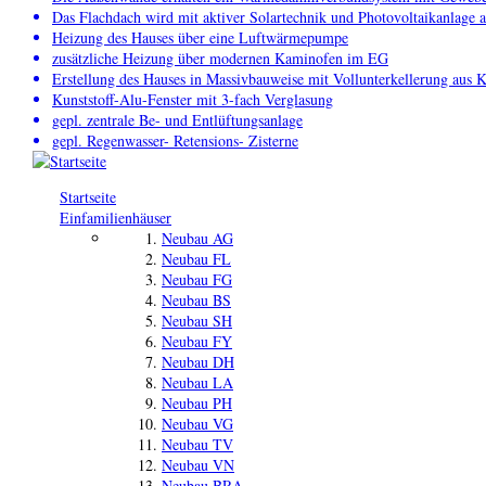
Das Flachdach wird mit aktiver Solartechnik und Photovoltaikanlage 
Heizung des Hauses über eine Luftwärmepumpe
zusätzliche Heizung über modernen Kaminofen im EG
Erstellung des Hauses in Massivbauweise mit Vollunterkellerung aus 
Kunststoff-Alu-Fenster mit 3-fach Verglasung
gepl. zentrale Be- und Entlüftungsanlage
gepl. Regenwasser- Retensions- Zisterne
Startseite
Einfamilienhäuser
Neubau AG
Neubau FL
Neubau FG
Neubau BS
Neubau SH
Neubau FY
Neubau DH
Neubau LA
Neubau PH
Neubau VG
Neubau TV
Neubau VN
Neubau BRA