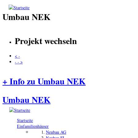
Direkt zum Inhalt
Umbau NEK
Projekt wechseln
< -
- - >
+ Info zu Umbau NEK
Umbau NEK
Startseite
Einfamilienhäuser
Neubau AG
Neubau FL