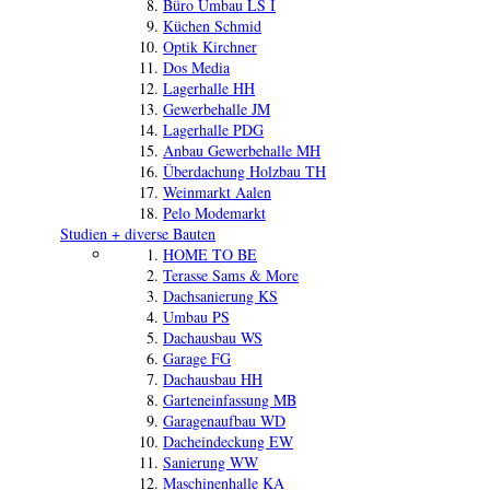
Büro Umbau LS I
Küchen Schmid
Optik Kirchner
Dos Media
Lagerhalle HH
Gewerbehalle JM
Lagerhalle PDG
Anbau Gewerbehalle MH
Überdachung Holzbau TH
Weinmarkt Aalen
Pelo Modemarkt
Studien + diverse Bauten
HOME TO BE
Terasse Sams & More
Dachsanierung KS
Umbau PS
Dachausbau WS
Garage FG
Dachausbau HH
Garteneinfassung MB
Garagenaufbau WD
Dacheindeckung EW
Sanierung WW
Maschinenhalle KA