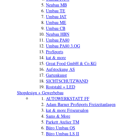
Neubau MB
Umbau TE
Umbau JAT
Umbau ME
Umbau CB
Neubau HBN
Umbau PA80
Umbau PA80 3.OG
ProSports
kat & more
Great Food GmbH & Co.KG
Aufstockung AS
Gartenkunst
SICHTSCHUTZWAND
Roststahl + LED
Shopdesign + Gewerbebau
AUTOWERKSTATT FF
Adam Barner ProSports Freizeitanlagen
kat & more Friseursalon
Sams & More
Parkett Atelier TM
Büro Umbau OS
Büro Umbau LS II