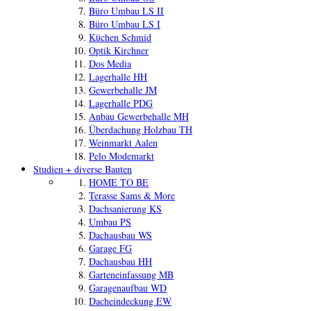
Büro Umbau LS II
Büro Umbau LS I
Küchen Schmid
Optik Kirchner
Dos Media
Lagerhalle HH
Gewerbehalle JM
Lagerhalle PDG
Anbau Gewerbehalle MH
Überdachung Holzbau TH
Weinmarkt Aalen
Pelo Modemarkt
Studien + diverse Bauten
HOME TO BE
Terasse Sams & More
Dachsanierung KS
Umbau PS
Dachausbau WS
Garage FG
Dachausbau HH
Garteneinfassung MB
Garagenaufbau WD
Dacheindeckung EW