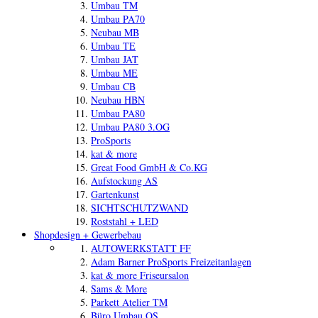
Umbau TM
Umbau PA70
Neubau MB
Umbau TE
Umbau JAT
Umbau ME
Umbau CB
Neubau HBN
Umbau PA80
Umbau PA80 3.OG
ProSports
kat & more
Great Food GmbH & Co.KG
Aufstockung AS
Gartenkunst
SICHTSCHUTZWAND
Roststahl + LED
Shopdesign + Gewerbebau
AUTOWERKSTATT FF
Adam Barner ProSports Freizeitanlagen
kat & more Friseursalon
Sams & More
Parkett Atelier TM
Büro Umbau OS